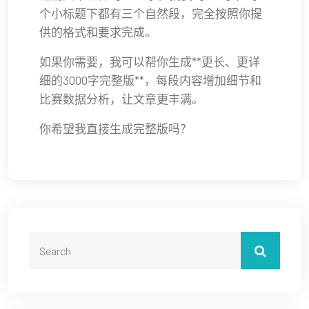
个小标题下都有三个自然段，完全按照你提
供的格式和要求完成。
如果你需要，我可以帮你生成**更长、更详
细的3000字完整版**，每段内容增加细节和
比赛数据分析，让文章更丰满。
你希望我直接生成完整版吗？