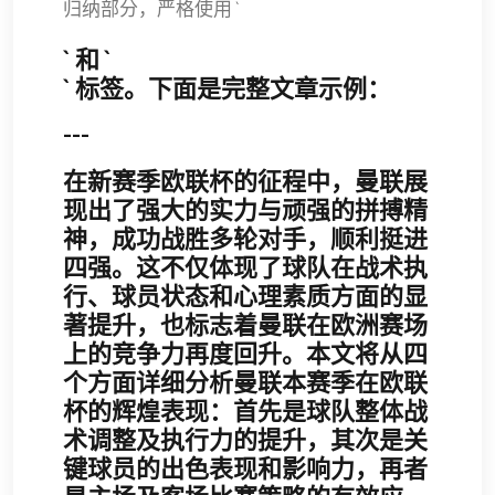
归纳部分，严格使用 `
` 和 `
` 标签。下面是完整文章示例：
---
在新赛季欧联杯的征程中，曼联展
现出了强大的实力与顽强的拼搏精
神，成功战胜多轮对手，顺利挺进
四强。这不仅体现了球队在战术执
行、球员状态和心理素质方面的显
著提升，也标志着曼联在欧洲赛场
上的竞争力再度回升。本文将从四
个方面详细分析曼联本赛季在欧联
杯的辉煌表现：首先是球队整体战
术调整及执行力的提升，其次是关
键球员的出色表现和影响力，再者