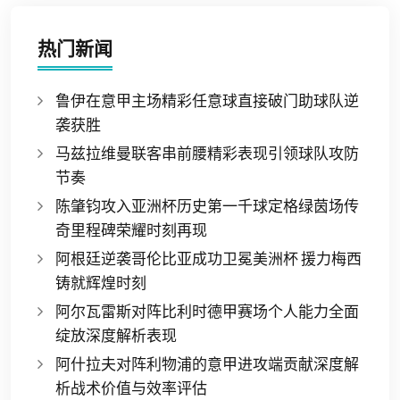
热门新闻
鲁伊在意甲主场精彩任意球直接破门助球队逆
袭获胜
马兹拉维曼联客串前腰精彩表现引领球队攻防
节奏
陈肇钧攻入亚洲杯历史第一千球定格绿茵场传
奇里程碑荣耀时刻再现
阿根廷逆袭哥伦比亚成功卫冕美洲杯 援力梅西
铸就辉煌时刻
阿尔瓦雷斯对阵比利时德甲赛场个人能力全面
绽放深度解析表现
阿什拉夫对阵利物浦的意甲进攻端贡献深度解
析战术价值与效率评估