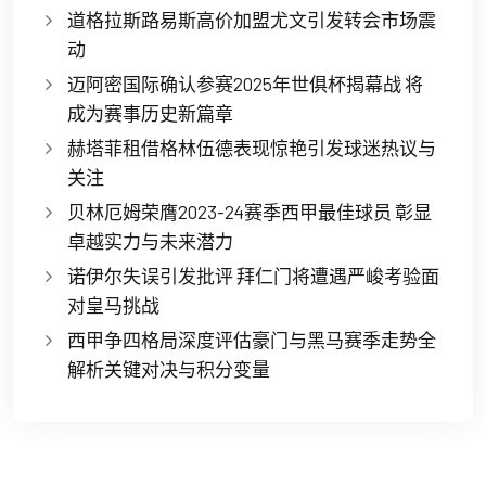
道格拉斯路易斯高价加盟尤文引发转会市场震
动
迈阿密国际确认参赛2025年世俱杯揭幕战 将
成为赛事历史新篇章
赫塔菲租借格林伍德表现惊艳引发球迷热议与
关注
贝林厄姆荣膺2023-24赛季西甲最佳球员 彰显
卓越实力与未来潜力
诺伊尔失误引发批评 拜仁门将遭遇严峻考验面
对皇马挑战
西甲争四格局深度评估豪门与黑马赛季走势全
解析关键对决与积分变量