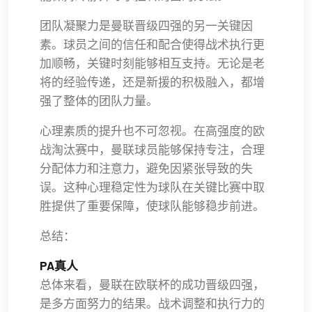
团队凝聚力是曼联晋级四强的另一关键因
素。球员之间的信任和配合使得战术执行更
加顺畅，关键时刻能够相互支持。无论是老
将的经验传递，还是新援的积极融入，都增
强了整体的团队力量。
心理素质的提升也不可忽视。在高强度的欧
战淘汰赛中，曼联球员能够保持专注，合理
分配体力和注意力，避免因紧张导致的失
误。这种心理稳定性为球队在关键比赛中取
胜提供了重要保障，使球队能够稳步前进。
总结：
PA真人
总体来看，曼联在欧联杯的成功晋级四强，
是多方面努力的结果。战术调整和执行力的