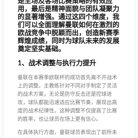
是主场及客场比赛策略的有效应
用，最后是精神面貌与团队凝聚力
的显著增强。通过这四个维度，我
们可以全面理解曼联如何在激烈的
欧战竞争中脱颖而出，创造新赛季
辉煌成绩，同时为球队未来的发展
奠定坚实基础。
1、战术调整与执行力提升
曼联在本赛季欧联杯的成功首先离不开战术
上的调整。主教练针对不同对手制定了灵活
的战术方案，无论是防守反击还是控球进
攻，球队都能迅速适应比赛节奏，展现出高
度的战术纪律性。这种调整不仅提高了比赛
的胜率，也让球员在场上更有信心。
在具体执行方面，曼联球员表现出了前所未