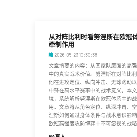
从对阵比利时看努涅斯在欧冠
牵制作用
2026-05-23 10:30:38
文章摘要的内容：从国家队层面的高强
中的真实战术价值。努涅斯在对阵比利
他在进攻定位、纵向冲击、无球跑动以
中锋在高水平赛事中的战术意义。本文
境，系统解析努涅斯在欧冠体系中的战
用。文章将从角色定位、纵深冲击、空
涅斯如何通过身体条件与战术意识影响
欧冠高强度攻防博弈中不可忽视的战略
PA真人