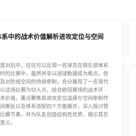
体系中的战术价值解析进攻定位与空间
度对抗中，往往可以反观一名球员在俱乐部体系
时的比赛中，虽然并非以进球数据成为焦点，但
及对防线空间的持续牵制，充分展现了一名现代
以这场比赛为切入点，结合欧冠赛场的战术环
术价值，重点聚焦其进攻定位选择与空间牵制作
间撕扯以及体系适配四个方面展开，深入探讨努
比赛节奏，并为队友创造结构性优势，揭示其在
意义。