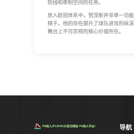
防线和牵制空间的任务。
放入欧冠体系中，努涅斯并非单一功能
棋子。他的存在提升了球队进攻的纵深
舞台上不可忽视的核心价值所在。
导航