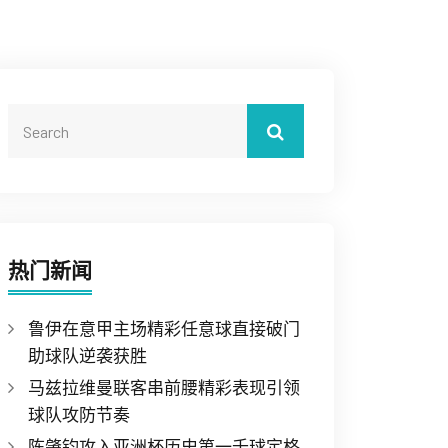
热门新闻
鲁伊在意甲主场精彩任意球直接破门
助球队逆袭获胜
马兹拉维曼联客串前腰精彩表现引领
球队攻防节奏
陈肇钧攻入亚洲杯历史第一千球定格