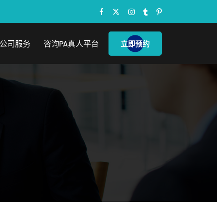
公司服务
咨询PA真人平台
立即预约