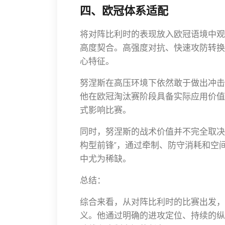
四、欧冠体系适配
将对阵比利时的表现放入欧冠语境中观
高度契合。高强度对抗、快速攻防转换
心特征。
努涅斯在高压环境下依然敢于做出冲击
他在欧冠淘汰赛阶段具备实际应用价值
式影响比赛。
同时，努涅斯的战术价值并不完全取决
构型前锋”，通过牵制、防守消耗和空
中尤为稀缺。
总结：
综合来看，从对阵比利时的比赛出发，
义。他通过明确的进攻定位、持续的纵