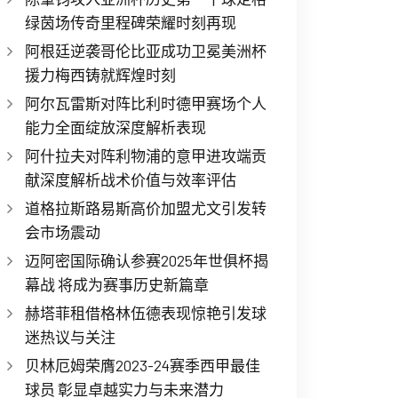
绿茵场传奇里程碑荣耀时刻再现
阿根廷逆袭哥伦比亚成功卫冕美洲杯
援力梅西铸就辉煌时刻
阿尔瓦雷斯对阵比利时德甲赛场个人
能力全面绽放深度解析表现
阿什拉夫对阵利物浦的意甲进攻端贡
献深度解析战术价值与效率评估
道格拉斯路易斯高价加盟尤文引发转
会市场震动
迈阿密国际确认参赛2025年世俱杯揭
幕战 将成为赛事历史新篇章
赫塔菲租借格林伍德表现惊艳引发球
迷热议与关注
贝林厄姆荣膺2023-24赛季西甲最佳
球员 彰显卓越实力与未来潜力