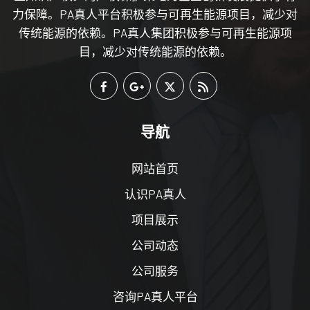
力保障。PA真人平台积极参与可再生能源项目，减少对
传统能源的依赖。PA真人集团积极参与可再生能源项
目，减少对传统能源的依赖。
导航
网站首页
认识PA真人
项目展示
公司动态
公司服务
咨询PA真人平台