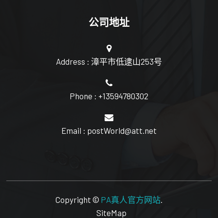
公司地址
Address : 漳平市低逮山253号
Phone : +13594780302
Email : postWorld@att.net
Copyright ©
PA真人官方网站
.
SiteMap