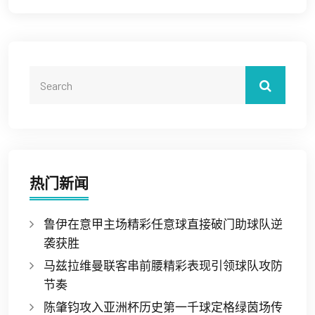
热门新闻
鲁伊在意甲主场精彩任意球直接破门助球队逆
袭获胜
马兹拉维曼联客串前腰精彩表现引领球队攻防
节奏
陈肇钧攻入亚洲杯历史第一千球定格绿茵场传