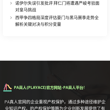
诺伊尔失误引发批评 拜仁门将遭遇严峻考验面
对皇马挑战
西甲争四格局深度评估豪门与黑马赛季走势全
解析关键对决与积分变量
PA真人官网的企业重视产权保护，通过多种途径维护企
业知识产权。的产权保护策略为企业创新发展提供了有