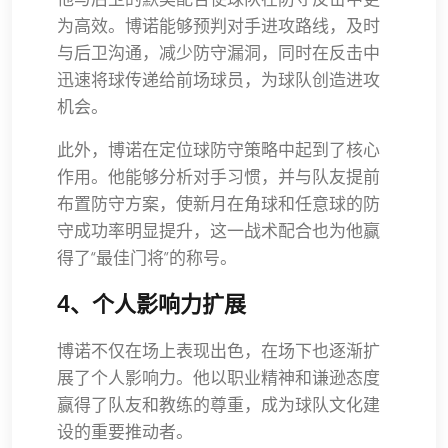
为高效。博诺能够预判对手进攻路线，及时
与后卫沟通，减少防守漏洞，同时在反击中
迅速将球传递给前场球员，为球队创造进攻
机会。
此外，博诺在定位球防守策略中起到了核心
作用。他能够分析对手习惯，并与队友提前
布置防守方案，使新月在角球和任意球的防
守成功率明显提升，这一战术配合也为他赢
得了“最佳门将”的称号。
4、个人影响力扩展
博诺不仅在场上表现出色，在场下也逐渐扩
展了个人影响力。他以职业精神和谦逊态度
赢得了队友和教练的尊重，成为球队文化建
设的重要推动者。