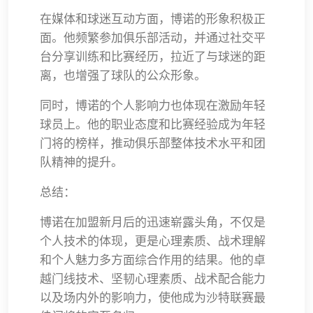
在媒体和球迷互动方面，博诺的形象积极正
面。他频繁参加俱乐部活动，并通过社交平
台分享训练和比赛经历，拉近了与球迷的距
离，也增强了球队的公众形象。
同时，博诺的个人影响力也体现在激励年轻
球员上。他的职业态度和比赛经验成为年轻
门将的榜样，推动俱乐部整体技术水平和团
队精神的提升。
总结：
博诺在加盟新月后的迅速崭露头角，不仅是
个人技术的体现，更是心理素质、战术理解
和个人魅力多方面综合作用的结果。他的卓
越门线技术、坚韧心理素质、战术配合能力
以及场内外的影响力，使他成为沙特联赛最