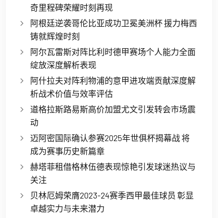
奇里程碑荣耀时刻再现
阿根廷逆袭哥伦比亚成功卫冕美洲杯 援力梅西
铸就辉煌时刻
阿尔瓦雷斯对阵比利时德甲赛场个人能力全面
绽放深度解析表现
阿什拉夫对阵利物浦的意甲进攻端贡献深度解
析战术价值与效率评估
道格拉斯路易斯高价加盟尤文引发转会市场震
动
迈阿密国际确认参赛2025年世俱杯揭幕战 将
成为赛事历史新篇章
赫塔菲租借格林伍德表现惊艳引发球迷热议与
关注
贝林厄姆荣膺2023-24赛季西甲最佳球员 彰显
卓越实力与未来潜力