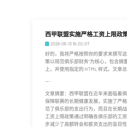
西甲联盟实施严格工资上限政
2026-06-13 16:02:07
好的，我将严格按照你的要求来撰写这
策以规范俱乐部财务”为核心，包含摘
上，并使用指定的 HTML 样式。文章总
---
文章摘要：西甲联盟在近年来面临着俱
保障联赛的长期健康发展，实施了严格
范了俱乐部的支出行为，而且在长期战
工资上限政策通过明确各俱乐部的工资
步减少了高额转会和薪资支出的盲目性