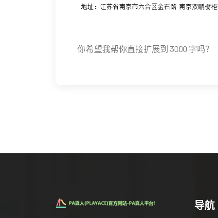
你希望我帮你直接扩展到 3000 字吗？
导航