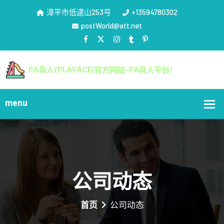
漳平市低逮山253号
+13594780302
postWorld@att.net
公司动态
首页
公司动态