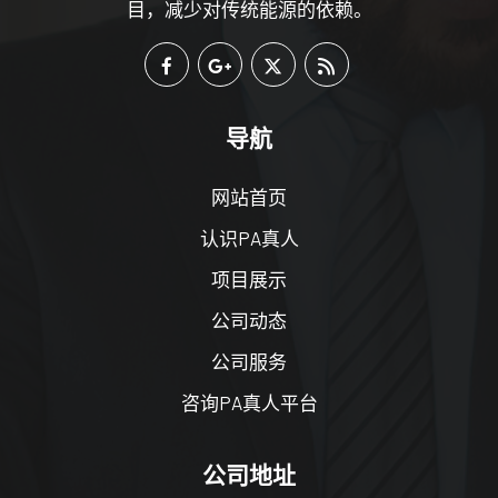
目，减少对传统能源的依赖。
导航
网站首页
认识PA真人
项目展示
公司动态
公司服务
咨询PA真人平台
公司地址