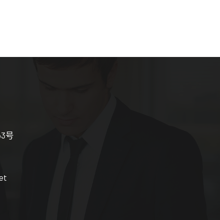
53号
et