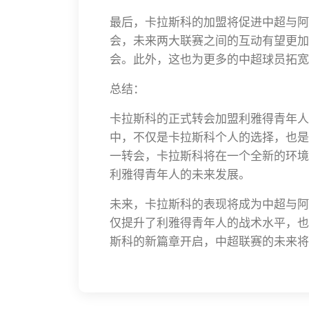
最后，卡拉斯科的加盟将促进中超与阿
会，未来两大联赛之间的互动有望更加
会。此外，这也为更多的中超球员拓宽
总结：
卡拉斯科的正式转会加盟利雅得青年人
中，不仅是卡拉斯科个人的选择，也是
一转会，卡拉斯科将在一个全新的环境
利雅得青年人的未来发展。
未来，卡拉斯科的表现将成为中超与阿
仅提升了利雅得青年人的战术水平，也
斯科的新篇章开启，中超联赛的未来将