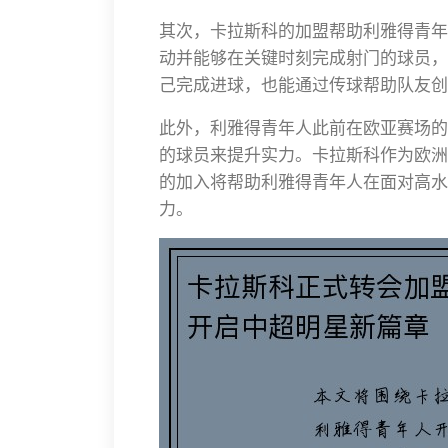
其次，卡拉斯科的加盟帮助利雅得青年
动并能够在关键时刻完成射门的球员，
己完成进球，也能通过传球帮助队友创
此外，利雅得青年人此前在欧亚赛场的
的球员来提升实力。卡拉斯科作为欧洲
的加入将帮助利雅得青年人在面对高水
力。