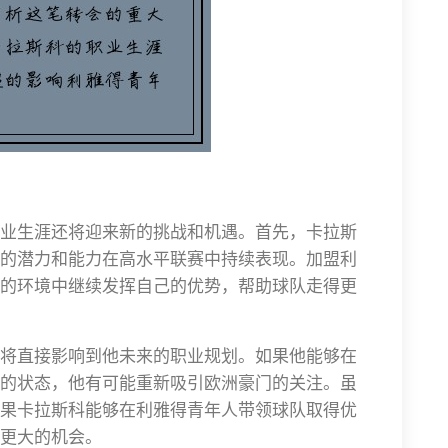
业生涯还将迎来新的挑战和机遇。首先，卡拉斯
的潜力和能力在高水平联赛中持续表现。加盟利
的环境中继续发挥自己的优势，帮助球队走得更
将直接影响到他未来的职业规划。如果他能够在
的状态，他有可能重新吸引欧洲豪门的关注。虽
果卡拉斯科能够在利雅得青年人带领球队取得优
更大的机会。