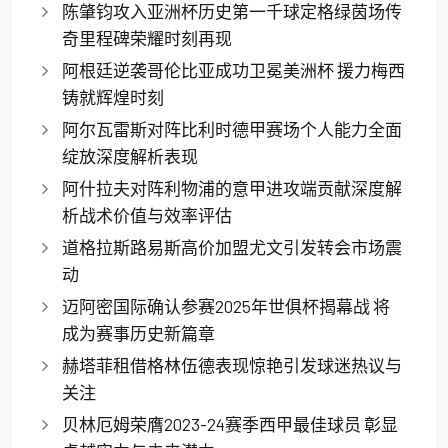
陈肇钧攻入亚洲杯历史第一千球定格绿茵场传
奇里程碑荣耀时刻再现
阿根廷逆袭哥伦比亚成功卫冕美洲杯 援力梅西
铸就辉煌时刻
阿尔瓦雷斯对阵比利时德甲赛场个人能力全面
绽放深度解析表现
阿什拉夫对阵利物浦的意甲进攻端贡献深度解
析战术价值与效率评估
道格拉斯路易斯高价加盟尤文引发转会市场震
动
迈阿密国际确认参赛2025年世俱杯揭幕战 将
成为赛事历史新篇章
赫塔菲租借格林伍德表现惊艳引发球迷热议与
关注
贝林厄姆荣膺2023-24赛季西甲最佳球员 彰显