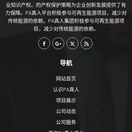
业知识产权。的产权保护策略为企业创新发展提供了有
力保障。PA真人平台积极参与可再生能源项目，减少对
传统能源的依赖。PA真人集团积极参与可再生能源项
目，减少对传统能源的依赖。
导航
网站首页
认识PA真人
项目展示
公司动态
公司服务