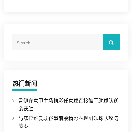
热门新闻
鲁伊在意甲主场精彩任意球直接破门助球队逆
袭获胜
马兹拉维曼联客串前腰精彩表现引领球队攻防
节奏