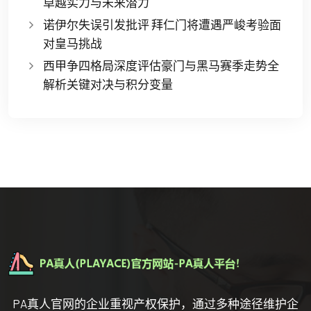
卓越实力与未来潜力
诺伊尔失误引发批评 拜仁门将遭遇严峻考验面
对皇马挑战
西甲争四格局深度评估豪门与黑马赛季走势全
解析关键对决与积分变量
PA真人官网的企业重视产权保护，通过多种途径维护企