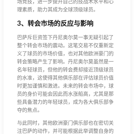
场竞技，进一步提升自己的技战术水平和心
理素质，助力其成为全球顶级球员。
3、转会市场的反应与影响
巴萨斥巨资签下丹尼奥尔莫一事无疑引起了
整个转会市场的震动。这笔交易不仅重新定
义了球员的市场价值，也对其他欧洲豪门的
转会策略产生了影响。丹尼奥尔莫虽然是一
名年轻球员，但他的转会费却接近顶级球员
的水准，这使得其他俱乐部在评估球员价值
时更加谨慎和激进。未来的转会市场中，球
员的身价可能会因此而水涨船高，尤其是那
些具备潜力的年轻球员，成为各大俱乐部争
夺的焦点。
与此同时，其他欧洲豪门俱乐部也在密切关
注巴萨的动作，并可能根据此举调整自身的