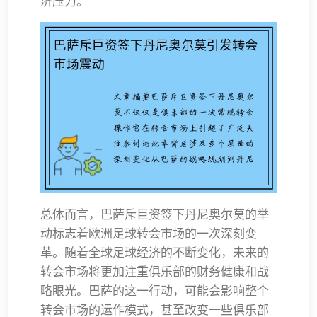
济压力。
总体而言，巴萨斥巨资签下丹尼奥尔莫的举
动标志着欧洲足球转会市场的一次深刻变
革。随着全球足球经济的不断变化，未来的
转会市场将更加注重俱乐部的财务健康和战
略眼光。巴萨的这一行动，可能会影响整个
转会市场的运作模式，甚至改变一些俱乐部