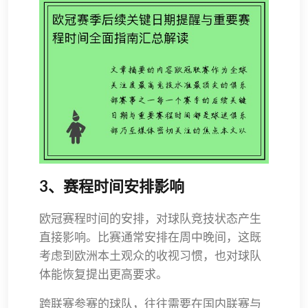
3、赛程时间安排影响
欧冠赛程时间的安排，对球队竞技状态产生
直接影响。比赛通常安排在周中晚间，这既
考虑到欧洲本土观众的收视习惯，也对球队
体能恢复提出更高要求。
跨联赛参赛的球队，往往需要在国内联赛与