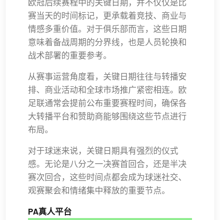
欧冠后续赛程中的关键日期，并不仅仅是比
赛当天的时间标记，更承载着竞技、商业与
情感多重价值。对于俱乐部而言，这些日期
意味着备战周期的分界线，也是人员轮换和
战术部署的重要参考。
从赛事运营角度看，关键日期往往与转播安
排、商业活动和全球市场推广紧密相连。欧
足联通常会提前公布重要赛程时间，确保各
大转播平台和赞助商能够围绕这些节点进行
布局。
对于球迷来说，关键日期具有强烈的仪式
感。无论是八分之一决赛首回合，还是半决
赛次回合，这些时间点都会成为球迷社交、
观赛聚会和情绪集中释放的重要节点。
PA真人平台