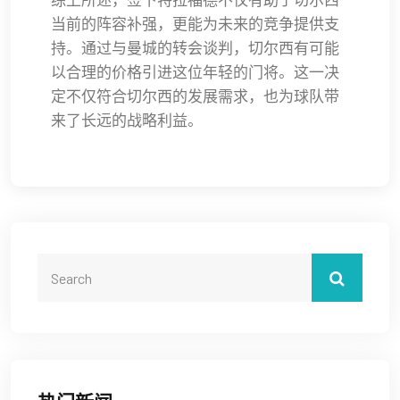
当前的阵容补强，更能为未来的竞争提供支
持。通过与曼城的转会谈判，切尔西有可能
以合理的价格引进这位年轻的门将。这一决
定不仅符合切尔西的发展需求，也为球队带
来了长远的战略利益。