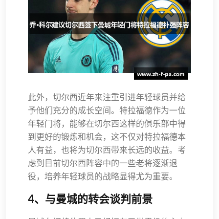
此外，切尔西近年来注重引进年轻球员并给
予他们充分的成长空间。特拉福德作为一位
年轻门将，能够在切尔西这样的俱乐部中得
到更好的锻炼和机会，这不仅对特拉福德本
人有益，也将为切尔西带来长远的收益。考
虑到目前切尔西阵容中的一些老将逐渐退
役，培养年轻球员的战略显得尤为重要。
4、与曼城的转会谈判前景