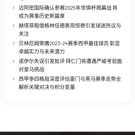
迈阿密国际确认参赛2025年世俱杯揭幕战 将
成为赛事历史新篇章
赫塔菲租借格林伍德表现惊艳引发球迷热议与
关注
贝林厄姆荣膺2023-24赛季西甲最佳球员 彰显
卓越实力与未来潜力
诺伊尔失误引发批评 拜仁门将遭遇严峻考验面
对皇马挑战
西甲争四格局深度评估豪门与黑马赛季走势全
解析关键对决与积分变量