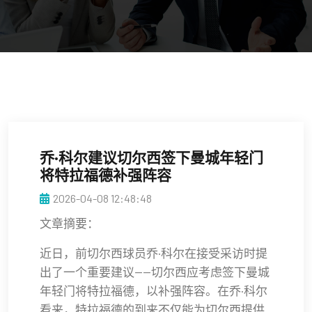
乔·科尔建议切尔西签下曼城年轻门
将特拉福德补强阵容
2026-04-08 12:48:48
文章摘要：
近日，前切尔西球员乔·科尔在接受采访时提
出了一个重要建议——切尔西应考虑签下曼城
年轻门将特拉福德，以补强阵容。在乔·科尔
看来，特拉福德的到来不仅能为切尔西提供