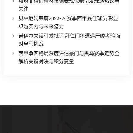
赫塔菲租借格林伍德表现惊艳引发球迷热议与
关注
贝林厄姆荣膺2023-24赛季西甲最佳球员 彰显
卓越实力与未来潜力
诺伊尔失误引发批评 拜仁门将遭遇严峻考验面
对皇马挑战
西甲争四格局深度评估豪门与黑马赛季走势全
解析关键对决与积分变量