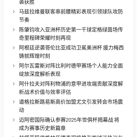
袭获胜
马兹拉维曼联客串前腰精彩表现引领球队攻防
节奏
陈肇钧攻入亚洲杯历史第一千球定格绿茵场传
奇里程碑荣耀时刻再现
阿根廷逆袭哥伦比亚成功卫冕美洲杯 援力梅西
铸就辉煌时刻
阿尔瓦雷斯对阵比利时德甲赛场个人能力全面
绽放深度解析表现
阿什拉夫对阵利物浦的意甲进攻端贡献深度解
析战术价值与效率评估
道格拉斯路易斯高价加盟尤文引发转会市场震
动
迈阿密国际确认参赛2025年世俱杯揭幕战 将
成为赛事历史新篇章