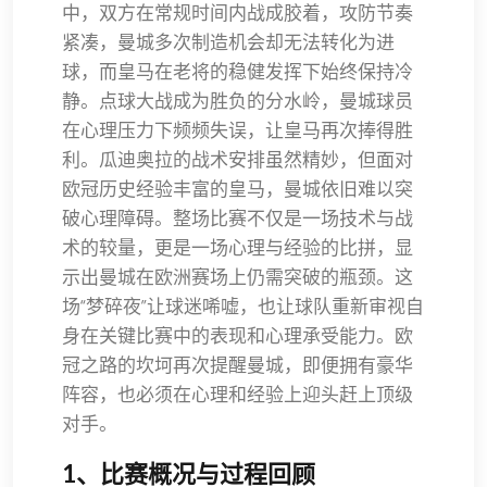
中，双方在常规时间内战成胶着，攻防节奏
紧凑，曼城多次制造机会却无法转化为进
球，而皇马在老将的稳健发挥下始终保持冷
静。点球大战成为胜负的分水岭，曼城球员
在心理压力下频频失误，让皇马再次捧得胜
利。瓜迪奥拉的战术安排虽然精妙，但面对
欧冠历史经验丰富的皇马，曼城依旧难以突
破心理障碍。整场比赛不仅是一场技术与战
术的较量，更是一场心理与经验的比拼，显
示出曼城在欧洲赛场上仍需突破的瓶颈。这
场“梦碎夜”让球迷唏嘘，也让球队重新审视自
身在关键比赛中的表现和心理承受能力。欧
冠之路的坎坷再次提醒曼城，即便拥有豪华
阵容，也必须在心理和经验上迎头赶上顶级
对手。
1、比赛概况与过程回顾