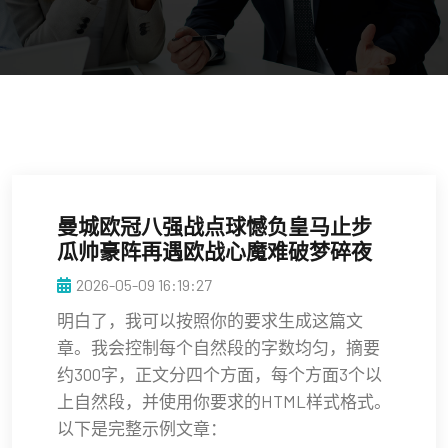
曼城欧冠八强战点球憾负皇马止步
瓜帅豪阵再遇欧战心魔难破梦碎夜
2026-05-09 16:19:27
明白了，我可以按照你的要求生成这篇文
章。我会控制每个自然段的字数均匀，摘要
约300字，正文分四个方面，每个方面3个以
上自然段，并使用你要求的HTML样式格式。
以下是完整示例文章：