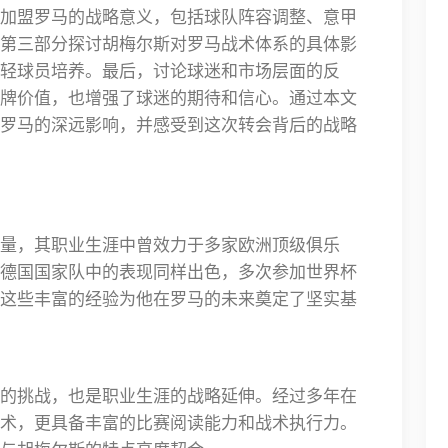
加盟罗马的战略意义，包括球队阵容调整、意甲
第三部分探讨胡梅尔斯对罗马战术体系的具体影
轻球员培养。最后，讨论球迷和市场层面的反
牌价值，也增强了球迷的期待和信心。通过本文
罗马的深远影响，并感受到这次转会背后的战略
量，其职业生涯中曾效力于多家欧洲顶级俱乐
德国国家队中的表现同样出色，多次参加世界杯
这些丰富的经验为他在罗马的未来奠定了坚实基
的挑战，也是职业生涯的战略延伸。经过多年在
术，更具备丰富的比赛阅读能力和战术执行力。