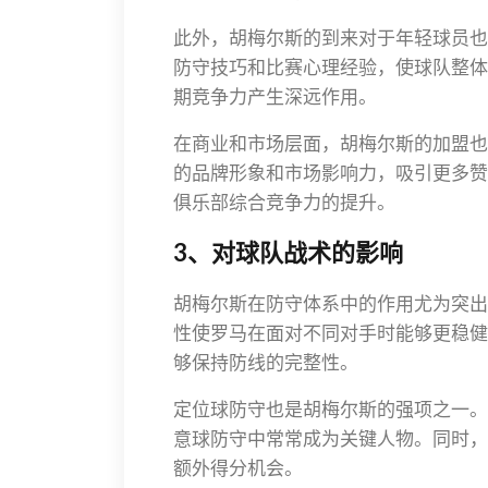
此外，胡梅尔斯的到来对于年轻球员也
防守技巧和比赛心理经验，使球队整体
期竞争力产生深远作用。
在商业和市场层面，胡梅尔斯的加盟也
的品牌形象和市场影响力，吸引更多赞
俱乐部综合竞争力的提升。
3、对球队战术的影响
胡梅尔斯在防守体系中的作用尤为突出
性使罗马在面对不同对手时能够更稳健
够保持防线的完整性。
定位球防守也是胡梅尔斯的强项之一。
意球防守中常常成为关键人物。同时，
额外得分机会。