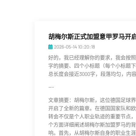
胡梅尔斯正式加盟意甲罗马开
2026-05-14 10:20:18
好的，我已经理解你的要求，我会按照
字的摘要、四个小标题（每个小标题下
总长度会接近3000字，段落均匀，内
---
文章摘要：胡梅尔斯，这位德国足球界
开启了全新的篇章。在德国国家队和欧
转会不仅是个人职业轨迹的重要节点，
个方面详细阐述胡梅尔斯加盟罗马的背
响。首先，从胡梅尔斯自身的职业生涯