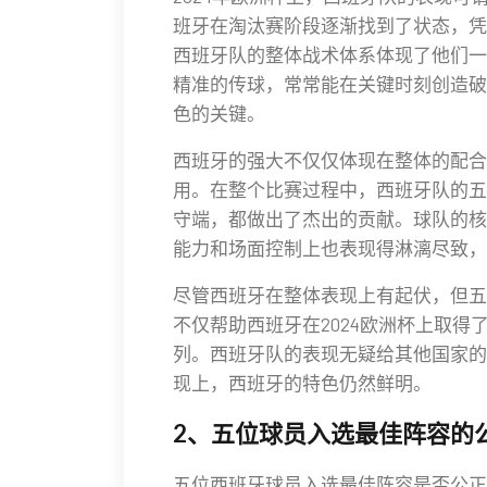
班牙在淘汰赛阶段逐渐找到了状态，凭
西班牙队的整体战术体系体现了他们一
精准的传球，常常能在关键时刻创造破
色的关键。
西班牙的强大不仅仅体现在整体的配合
用。在整个比赛过程中，西班牙队的五
守端，都做出了杰出的贡献。球队的核
能力和场面控制上也表现得淋漓尽致，
尽管西班牙在整体表现上有起伏，但五
不仅帮助西班牙在2024欧洲杯上取
列。西班牙队的表现无疑给其他国家的
现上，西班牙的特色仍然鲜明。
2、五位球员入选最佳阵容的
五位西班牙球员入选最佳阵容是否公正