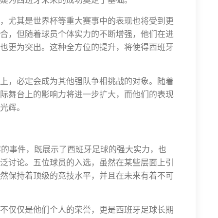
，尤其是世界杯等重大赛事中的表现也将受到更
合，但随着球员个体实力的不断增强，他们在进
也更为突出。这种全方位的提升，将使得西班牙
上，必定会成为其他强队争相挑战的对象。随着
际舞台上的影响力将进一步扩大，而他们的表现
光辉。
阵容的事件，既展示了西班牙足球的强大实力，也
泛讨论。五位球员的入选，虽然在某些层面上引
然保持着顶级的竞技水平，并且在未来有着不可
不仅仅是他们个人的荣誉，更是西班牙足球长期