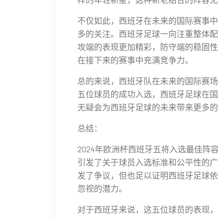
不仅如此，西班牙在未来的国际赛事中
多的关注。西班牙足球一向注重整体配
攻端的表现更加精彩，防守端的稳固性
在接下来的赛事中充满竞争力。
总的来说，西班牙队在未来的国际赛场
五位球员的成功入选，西班牙足球在国
无疑会为西班牙足球的未来带来更多的
总结：
2024年欧洲杯西班牙五将入选最佳
引发了关于球员入选标准和公平性的广
发了争议，但也足以证明西班牙足球依
忽视的潜力。
对于西班牙来说，这五位球员的表现，