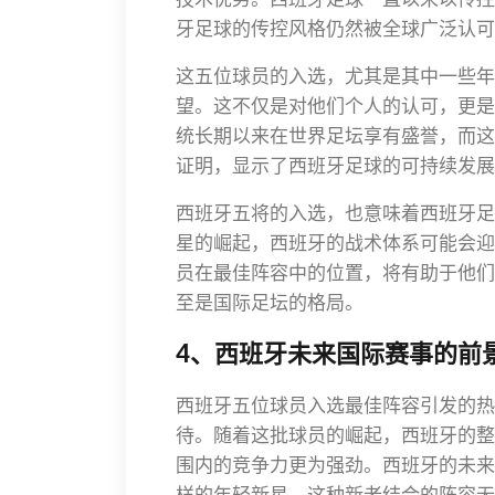
牙足球的传控风格仍然被全球广泛认可
这五位球员的入选，尤其是其中一些年
望。这不仅是对他们个人的认可，更是
统长期以来在世界足坛享有盛誉，而这
证明，显示了西班牙足球的可持续发展
西班牙五将的入选，也意味着西班牙足
星的崛起，西班牙的战术体系可能会迎
员在最佳阵容中的位置，将有助于他们
至是国际足坛的格局。
4、西班牙未来国际赛事的前
西班牙五位球员入选最佳阵容引发的热
待。随着这批球员的崛起，西班牙的整
围内的竞争力更为强劲。西班牙的未来
样的年轻新星，这种新老结合的阵容无