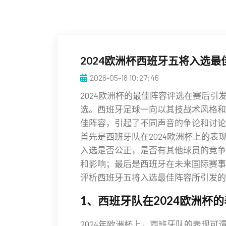
2024欧洲杯西班牙五将入选
2026-05-18 10:27:46
2024欧洲杯的最佳阵容评选在赛后
选。西班牙足球一向以其技战术风格和
佳阵容，引起了不同声音的争论和讨论
首先是西班牙队在2024欧洲杯上的
入选是否公正，是否有其他球员的竞争
和影响；最后是西班牙在未来国际赛事
评析西班牙五将入选最佳阵容所引发的
1、西班牙队在2024欧洲杯
2024年欧洲杯上，西班牙队的表现