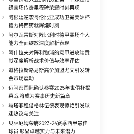
绿茵场传奇里程碑荣耀时刻再现
阿根廷逆袭哥伦比亚成功卫冕美洲杯
援力梅西铸就辉煌时刻
阿尔瓦雷斯对阵比利时德甲赛场个人
能力全面绽放深度解析表现
阿什拉夫对阵利物浦的意甲进攻端贡
献深度解析战术价值与效率评估
道格拉斯路易斯高价加盟尤文引发转
会市场震动
迈阿密国际确认参赛2025年世俱杯揭
幕战 将成为赛事历史新篇章
赫塔菲租借格林伍德表现惊艳引发球
迷热议与关注
贝林厄姆荣膺2023-24赛季西甲最佳
球员 彰显卓越实力与未来潜力