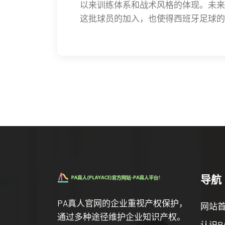
以来训练体系和战术风格的体现。未来
这批球员的加入，也使得西班牙足球的
导航
PA真人官网的企业重视产权保护，
网站
通过多种途径维护企业知识产权。
认识P