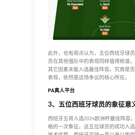
此外，也有观点认为，五位西班牙球员
员在其他强队中的表现同样值得称道，
其它因素未能入选最佳阵容。究竟是否
表现，依然是这场争议的核心所在。
PA真人平台
3、五位西班牙球员的象征意
西班牙五将入选2024欧洲杯最佳阵
格的一次象征。这五位球员的成功入选
技术优势。西班牙足球一直以来以传控