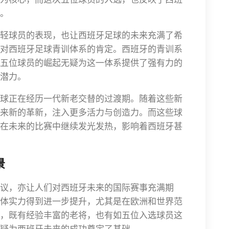
。
轻球员的表现，也让西班牙足球的未来充满了希
对西班牙足球青训体系的肯定。西班牙的青训系
五位球员的崛起无疑为这一体系提供了强有力的
潜力。
球正在经历一代新老交替的过渡期。随着这些新
来新的革新，注入更多活力与创造力。而这些球
在未来的比赛中继续发光发热，影响着西班牙甚
景
议，亦让人们对西班牙未来的国际赛事充满期
体实力得到进一步提升，尤其是在欧洲和世界范
，既有经验丰富的老将，也有如五位入选球员这
疑为西班牙未来的成功奠定了基础。