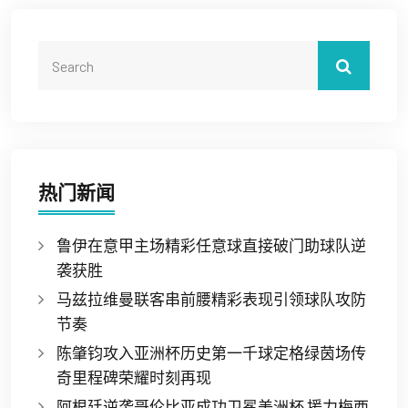
热门新闻
鲁伊在意甲主场精彩任意球直接破门助球队逆
袭获胜
马兹拉维曼联客串前腰精彩表现引领球队攻防
节奏
陈肇钧攻入亚洲杯历史第一千球定格绿茵场传
奇里程碑荣耀时刻再现
阿根廷逆袭哥伦比亚成功卫冕美洲杯 援力梅西