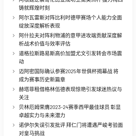
铸就辉煌时刻
阿尔瓦雷斯对阵比利时德甲赛场个人能力全面
绽放深度解析表现
阿什拉夫对阵利物浦的意甲进攻端贡献深度解
析战术价值与效率评估
道格拉斯路易斯高价加盟尤文引发转会市场震
动
迈阿密国际确认参赛2025年世俱杯揭幕战 将
成为赛事历史新篇章
赫塔菲租借格林伍德表现惊艳引发球迷热议与
关注
贝林厄姆荣膺2023-24赛季西甲最佳球员 彰显
卓越实力与未来潜力
诺伊尔失误引发批评 拜仁门将遭遇严峻考验面
对皇马挑战