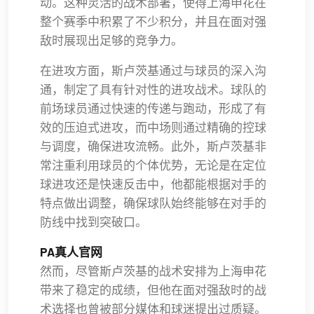
动。这种灵活的战术部署，使得上海申花在
整个赛季中积累了不少积分，并且在面对强
敌时展现出足够的竞争力。
在进攻方面，斯卢茨基通过与球员的深入沟
通，制定了具有针对性的进攻战术。球队的
前场球员通过快速的传递与跑动，形成了有
效的压迫式进攻，而中场则通过精确的控球
与调度，确保进攻流畅。此外，斯卢茨基非
常注重利用球员的个体优势，无论是在定位
球进攻还是快速反击中，他都能根据对手的
特点做出调整，确保球队始终能够在对手的
防线中找到突破口。
PA真人官网
然而，尽管斯卢茨基的战术安排为上海申花
带来了稳定的成绩，但他在面对强敌时的战
术选择也曾被部分媒体和球迷提出过质疑。