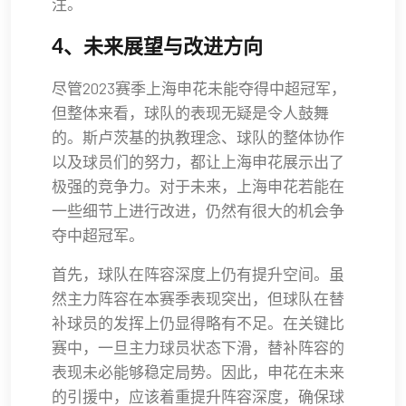
注。
4、未来展望与改进方向
尽管2023赛季上海申花未能夺得中超冠军，
但整体来看，球队的表现无疑是令人鼓舞
的。斯卢茨基的执教理念、球队的整体协作
以及球员们的努力，都让上海申花展示出了
极强的竞争力。对于未来，上海申花若能在
一些细节上进行改进，仍然有很大的机会争
夺中超冠军。
首先，球队在阵容深度上仍有提升空间。虽
然主力阵容在本赛季表现突出，但球队在替
补球员的发挥上仍显得略有不足。在关键比
赛中，一旦主力球员状态下滑，替补阵容的
表现未必能够稳定局势。因此，申花在未来
的引援中，应该着重提升阵容深度，确保球