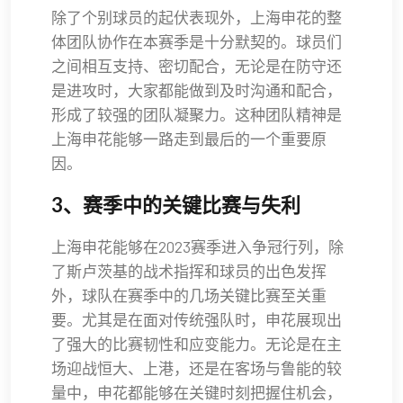
除了个别球员的起伏表现外，上海申花的整
体团队协作在本赛季是十分默契的。球员们
之间相互支持、密切配合，无论是在防守还
是进攻时，大家都能做到及时沟通和配合，
形成了较强的团队凝聚力。这种团队精神是
上海申花能够一路走到最后的一个重要原
因。
3、赛季中的关键比赛与失利
上海申花能够在2023赛季进入争冠行列，除
了斯卢茨基的战术指挥和球员的出色发挥
外，球队在赛季中的几场关键比赛至关重
要。尤其是在面对传统强队时，申花展现出
了强大的比赛韧性和应变能力。无论是在主
场迎战恒大、上港，还是在客场与鲁能的较
量中，申花都能够在关键时刻把握住机会，