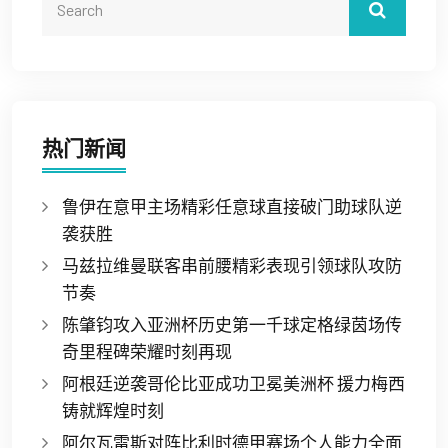
热门新闻
鲁伊在意甲主场精彩任意球直接破门助球队逆
袭获胜
马兹拉维曼联客串前腰精彩表现引领球队攻防
节奏
陈肇钧攻入亚洲杯历史第一千球定格绿茵场传
奇里程碑荣耀时刻再现
阿根廷逆袭哥伦比亚成功卫冕美洲杯 援力梅西
铸就辉煌时刻
阿尔瓦雷斯对阵比利时德甲赛场个人能力全面