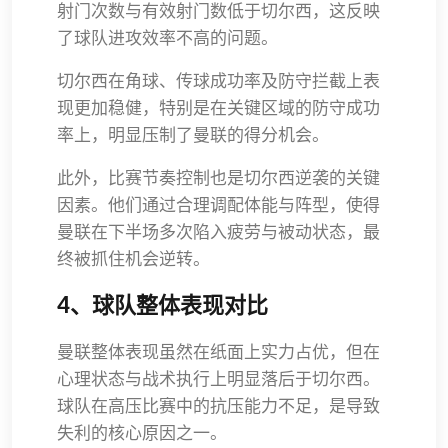
射门次数与有效射门数低于切尔西，这反映
了球队进攻效率不高的问题。
切尔西在角球、传球成功率及防守拦截上表
现更加稳健，特别是在关键区域的防守成功
率上，明显压制了曼联的得分机会。
此外，比赛节奏控制也是切尔西逆袭的关键
因素。他们通过合理调配体能与阵型，使得
曼联在下半场多次陷入疲劳与被动状态，最
终被抓住机会逆转。
4、球队整体表现对比
曼联整体表现虽然在纸面上实力占优，但在
心理状态与战术执行上明显落后于切尔西。
球队在高压比赛中的抗压能力不足，是导致
失利的核心原因之一。