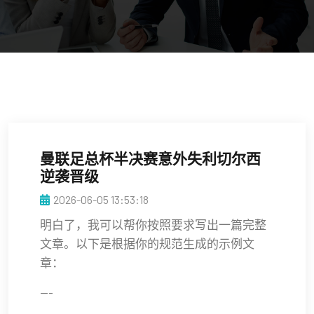
曼联足总杯半决赛意外失利切尔西
逆袭晋级
2026-06-05 13:53:18
明白了，我可以帮你按照要求写出一篇完整
文章。以下是根据你的规范生成的示例文
章：
---