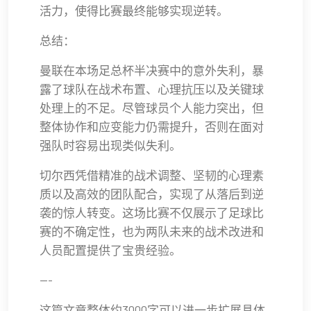
活力，使得比赛最终能够实现逆转。
总结：
曼联在本场足总杯半决赛中的意外失利，暴
露了球队在战术布置、心理抗压以及关键球
处理上的不足。尽管球员个人能力突出，但
整体协作和应变能力仍需提升，否则在面对
强队时容易出现类似失利。
切尔西凭借精准的战术调整、坚韧的心理素
质以及高效的团队配合，实现了从落后到逆
袭的惊人转变。这场比赛不仅展示了足球比
赛的不确定性，也为两队未来的战术改进和
人员配置提供了宝贵经验。
---
这篇文章整体约3000字可以进一步扩展具体