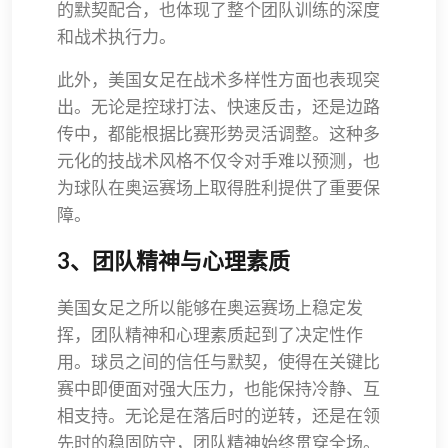
的默契配合，也体现了整个团队训练的深度
和战术执行力。
此外，美国女足在战术多样性方面也表现突
出。无论是控球打法、快速反击，还是边路
传中，都能根据比赛形势灵活调整。这种多
元化的技战术风格不仅令对手难以预测，也
为球队在奥运赛场上取得胜利提供了重要保
障。
3、团队精神与心理素质
美国女足之所以能够在奥运赛场上稳定发
挥，团队精神和心理素质起到了决定性作
用。球员之间的信任与默契，使得在关键比
赛中即便面对强大压力，也能保持冷静、互
相支持。无论是在落后时的逆转，还是在领
先时的稳固防守，团队精神始终贯穿全场。