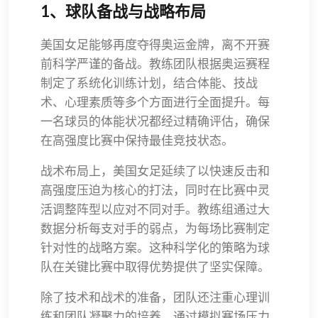
1、球队备战与战略布局
美国女足能够再度夺得奥运金牌，离不开赛
前科学严谨的备战。教练团队根据奥运赛程
制定了系统化训练计划，结合体能、技战
术、心理素质等多个方面进行全面提升。每
一名球员的体能状况都经过精确评估，确保
在高强度比赛中保持最佳竞技状态。
战术布局上，美国女足延续了以快速反击和
高强度压迫为核心的打法，同时在比赛中灵
活调整阵型以应对不同对手。教练组通过大
数据分析每支对手的弱点，为每场比赛制定
针对性的战略方案。这种科学化的策略为球
队在关键比赛中取得优势提供了坚实保障。
除了技术和战术的准备，团队还注重心理训
练和团队凝聚力的培养。通过模拟赛场压力