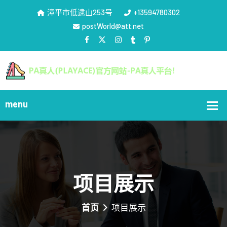
漳平市低逮山253号
+13594780302
postWorld@att.net
项目展示
首页
项目展示