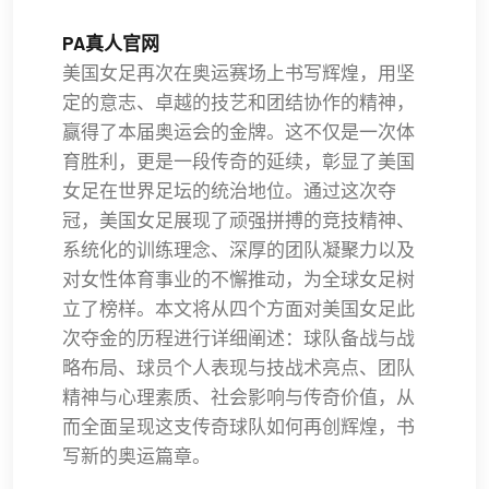
PA真人官网
美国女足再次在奥运赛场上书写辉煌，用坚
定的意志、卓越的技艺和团结协作的精神，
赢得了本届奥运会的金牌。这不仅是一次体
育胜利，更是一段传奇的延续，彰显了美国
女足在世界足坛的统治地位。通过这次夺
冠，美国女足展现了顽强拼搏的竞技精神、
系统化的训练理念、深厚的团队凝聚力以及
对女性体育事业的不懈推动，为全球女足树
立了榜样。本文将从四个方面对美国女足此
次夺金的历程进行详细阐述：球队备战与战
略布局、球员个人表现与技战术亮点、团队
精神与心理素质、社会影响与传奇价值，从
而全面呈现这支传奇球队如何再创辉煌，书
写新的奥运篇章。