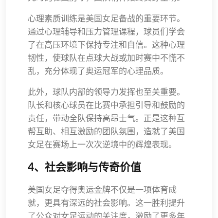
心理素质训练是美国女足备战的重要环节。
通过心理辅导和压力管理课程，球员们学会
了在高压环境下保持专注和自信。这种心理
韧性，使球队在点球大战或加时赛中不慌不
乱，充分体现了奥运冠军的心理品质。
此外，球队内部的领导力发挥也至关重要。
队长和核心球员在比赛中承担引导和鼓励的
责任，带动全队保持高昂士气。正是这种互
帮互助、相互激励的团队氛围，造就了美国
女足在赛场上一次次逆境中的辉煌表现。
4、社会影响与传奇价值
美国女足夺得奥运金牌不仅是一项体育成
就，更具有深远的社会影响。这一胜利提升
了公众对女足运动的关注度，激励了更多年