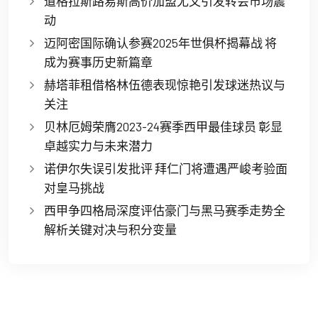
道格拉斯路易斯高价加盟尤文引发转会市场震
动
迈阿密国际确认参赛2025年世俱杯揭幕战 将
成为赛事历史新篇章
赫塔菲租借格林伍德表现惊艳引发球迷热议与
关注
贝林厄姆荣膺2023-24赛季西甲最佳球员 彰显
卓越实力与未来潜力
诺伊尔失误引发批评 拜仁门将遭遇严峻考验面
对皇马挑战
西甲争四格局深度评估豪门与黑马赛季走势全
解析关键对决与积分变量