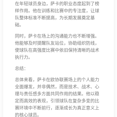
在年轻球员身边，萨卡的职业态度起到了榜
样作用。他在训练和比赛中的专注度，让球
队整体标准不断提高，为长期发展奠定基
础。
同时，萨卡在场上的沟通能力也不断增强。
他能够及时提醒队友站位，协助组织防线，
使球队在高强度比赛中依旧保持清晰的战术
执行力。
总结：
总体来看，萨卡在欧协联赛场上的个人能力
全面爆发，并非偶然，而是技术、战术、心
理与责任感多方面共同作用的结果。他以稳
定而高效的表现，引领球队在复杂多变的比
赛环境中不断前行，逐渐成长为真正意义上
的核心球员。