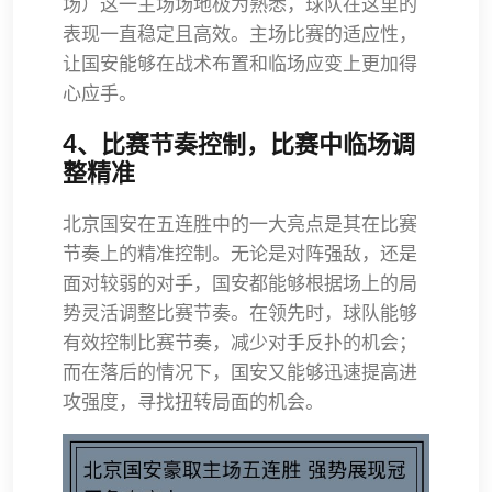
场）这一主场场地极为熟悉，球队在这里的
表现一直稳定且高效。主场比赛的适应性，
让国安能够在战术布置和临场应变上更加得
心应手。
4、比赛节奏控制，比赛中临场调
整精准
北京国安在五连胜中的一大亮点是其在比赛
节奏上的精准控制。无论是对阵强敌，还是
面对较弱的对手，国安都能够根据场上的局
势灵活调整比赛节奏。在领先时，球队能够
有效控制比赛节奏，减少对手反扑的机会；
而在落后的情况下，国安又能够迅速提高进
攻强度，寻找扭转局面的机会。