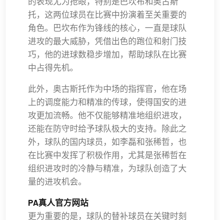
的表现尤为抢眼，特别是巴坎布和奥古斯
托，这两位球员在比赛中扮演着至关重要的
角色。巴坎布作为锋线的核心，一直是球队
进攻的最大威胁，凭借出色的跑位和射门技
巧，他的进球数稳步增加，帮助球队在比赛
中占得先机。
此外，奥古斯托作为中场的指挥官，他在场
上的调度能力和精准的传球，使得国安的进
攻更加流畅。他不仅能够精准地组织进攻，
还能在防守时给予球队极大的支持。除此之
外，球队的国内球员，如李磊和张稀哲，也
在比赛中发挥了积极作用，尤其是张稀哲在
组织进攻时的冷静与精准，为球队创造了大
量的进攻机会。
PA真人官方网站
更为重要的是，球队的替补球员在关键时刻