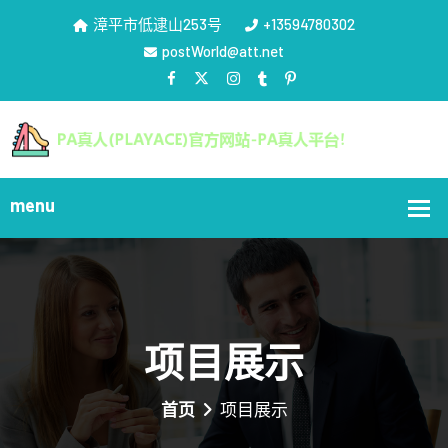
漳平市低逮山253号
+13594780302
postWorld@att.net
项目展示
首页
项目展示