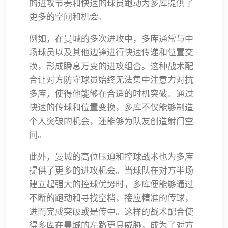
的进攻节奏和快速的球员跑动为多库提供了
更多的空间和机会。
例如，在曼城的多次进攻中，多库通常与中
场球员以及其他边锋进行快速传递和位置交
换，形成瞬息万变的进攻组合。这种战术配
合让对方防守球员始终无法集中注意力对抗
多库，使得他能够在合适的时机突破。通过
快速的传球和位置变换，多库不仅能够制造
个人突破的机会，还能够为队友创造射门空
间。
此外，曼城的高位压迫和控球战术也为多库
提供了更多的进攻机会。当球队在对方半场
建立起强大的控球优势时，多库便能够通过
不断的跑动和寻找空档，接应精准的传球，
进而完成突破或是传中。这样的战术配合使
得多库在曼城的左路更具威胁，成为了对方