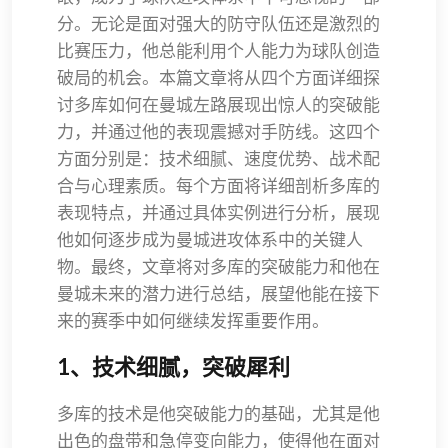
分。无论是面对强大的防守队伍还是激烈的
比赛压力，他总能利用个人能力为球队创造
破局的机会。本篇文章将从四个方面详细探
讨多库如何在曼城左路展现出惊人的突破能
力，并通过他的表现震撼对手防线。这四个
方面分别是：技术细腻、速度优势、战术配
合与心理素质。每个方面将详细剖析多库的
表现特点，并通过具体实例进行分析，展现
他如何逐步成为曼城进攻体系中的关键人
物。最终，文章将对多库的突破能力和他在
曼城未来的潜力进行总结，展望他能在接下
来的赛季中如何继续发挥重要作用。
1、技术细腻，突破犀利
多库的技术是他突破能力的基础，尤其是他
出色的盘带和急停变向能力，使得他在面对