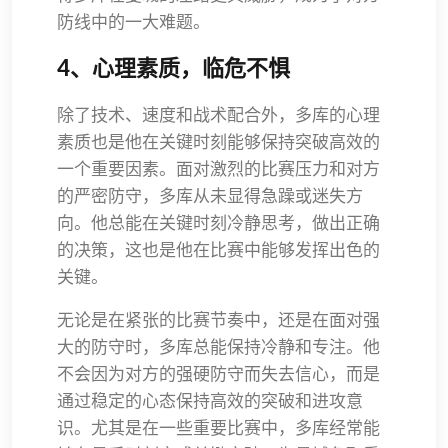
防线中的一大难题。
4、心理素质，临危不惧
除了技术、速度和战术配合外，多库的心理
素质也是他在关键时刻能够保持突破高效的
一个重要因素。面对激烈的比赛压力和对方
的严密防守，多库从未显得急躁或迷失方
向。他总能在关键时刻冷静思考，做出正确
的决策，这也是他在比赛中能够发挥出色的
关键。
无论是在紧张的比赛节奏中，还是在面对强
大的防守时，多库总能保持冷静和专注。他
不会因为对方的强硬防守而失去信心，而是
通过稳定的心态保持高效的突破和进攻意
识。尤其是在一些重要比赛中，多库经常能