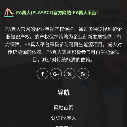
PA真人官网的企业重视产权保护，通过多种途径维护企
业知识产权。的产权保护策略为企业创新发展提供了有
力保障。PA真人平台积极参与可再生能源项目，减少对
传统能源的依赖。PA真人集团积极参与可再生能源项
目，减少对传统能源的依赖。
导航
网站首页
认识PA真人