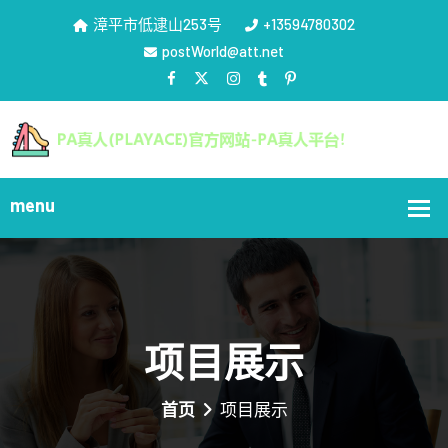
漳平市低逮山253号
+13594780302
postWorld@att.net
项目展示
首页
项目展示