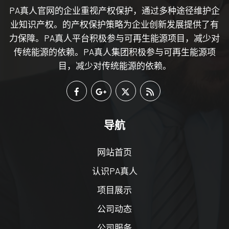
PA真人官网的企业重视产权保护，通过多种途径维护企
业知识产权。的产权保护策略为企业创新发展提供了有
力保障。PA真人平台积极参与可再生能源项目，减少对
传统能源的依赖。PA真人集团积极参与可再生能源项
目，减少对传统能源的依赖。
导航
网站首页
认识PA真人
项目展示
公司动态
公司服务