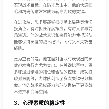
实现战术目标。在防守反击中，他的快速回
追和精确传球常常成为转守为攻的关键。
在进攻端，恩多耶能够根据场上局势灵活切
换角色，有时担任深度策应，有时又参与前
场渗透。他的战术意识和执行能力使得球队
能够保持高度的战术纪律，同时又不失攻击
威胁。
更为重要的是，他在面对强队时表现出的高
效战术执行力尤为突出。在关键比赛中，恩
多耶通过精准的跑位和合理的控球，成功打
破对方防线，为球队创造了多次关键得分机
会。他的战术适应能力为球队提供了更多战
术选择和变阵空间。
3、心理素质的稳定性