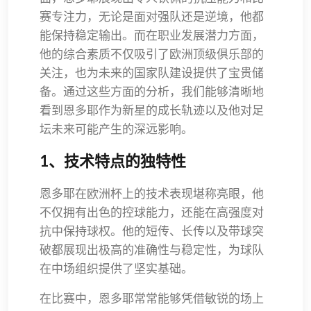
赛专注力，无论是面对强队还是逆境，他都
能保持稳定输出。而在职业发展潜力方面，
他的综合素质不仅吸引了欧洲顶级俱乐部的
关注，也为未来的国家队建设提供了宝贵储
备。通过这些方面的分析，我们能够清晰地
看到恩多耶作为新星的成长轨迹以及他对足
坛未来可能产生的深远影响。
1、技术特点的独特性
恩多耶在欧洲杯上的技术表现堪称亮眼，他
不仅拥有出色的控球能力，还能在高强度对
抗中保持球权。他的短传、长传以及带球突
破都展现出极高的准确性与稳定性，为球队
在中场组织提供了坚实基础。
在比赛中，恩多耶常常能够凭借敏锐的场上